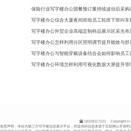
保险行业写字楼办公团餐预订量持续波动后采购
写字楼办公综合大厦夜间班组员工轮班下班叫车
写字楼办公外贸企业高端定制样品展示区采光布
写字楼办公怎样利用分区照明调节提升能效与舒
写字楼办公与智能穿戴设备结合会如何影响员工
写字楼办公环境怎样利用可视化数据大屏提升管
18329117221
Copyright
免责声明：本站为第三方写字楼信息展示平台，所提供的信息来源于互联网公开资料