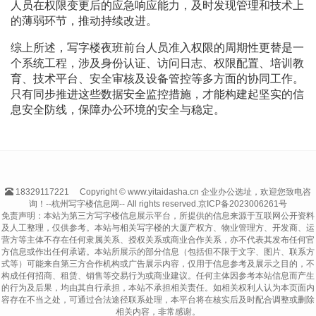
人员在权限变更后的应急响应能力，及时发现管理和技术上
的薄弱环节，推动持续改进。
综上所述，写字楼夜班前台人员准入权限的周期性更替是一
个系统工程，涉及身份认证、访问日志、权限配置、培训教
育、技术平台、安全审核及设备管控等多方面的协同工作。
只有同步推进这些数据安全监控措施，才能构建起坚实的信
息安全防线，保障办公环境的安全与稳定。
18329117221
Copyright © www.yitaidasha.cn 企业办公选址，欢迎您致电咨
询！--杭州写字楼信息网-- All rights reserved.
京ICP备2023006261号
免责声明：本站为第三方写字楼信息展示平台，所提供的信息来源于互联网公开资料
及人工整理，仅供参考。本站与相关写字楼的大厦产权方、物业管理方、开发商、运
营方等主体不存在任何隶属关系、授权关系或商业合作关系，亦不代表其发布任何官
方信息或作出任何承诺。本站所展示的部分信息（包括但不限于文字、图片、联系方
式等）可能来自第三方合作机构或广告展示内容，仅用于信息参考及展示之目的，不
构成任何招商、租赁、销售等交易行为或商业建议。任何主体因参考本站信息而产生
的行为及后果，均由其自行承担，本站不承担相关责任。如相关权利人认为本页面内
容存在不当之处，可通过合法途径联系处理，本平台将在核实后及时配合调整或删除
相关内容，非常感谢。