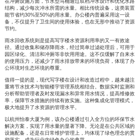
在冲厕设施方面，节水型马桶通过双档冲水设计和优化水路
结构，减少每次冲水所需的水量。相比传统设备，这类装置
能节省约30%至50%的用水量。办公楼内普遍采用这一设
备，不仅提升了卫生间的使用体验，也在无形中推动了资源
节约。
雨水回收系统则是提高写字楼水资源利用率的又一有效途
径。通过收集和储存降雨水，经过简单过滤处理后，可用于
园区绿化、清洁和冲厕等非饮用用途。这不仅缓解了自来水
的使用压力，还减少了雨水排放带来的环境负荷，体现了办
公环境对生态环境的尊重。
值得一提的是，现代写字楼在设计和改造过程中，越来越注
重将节水技术与智能楼宇管理系统相结合。数据实时监测和
分析帮助管理者及时发现漏水和异常用水情况，提高维修效
率，保障节水措施的持续有效实施。这种集成化管理模式，
极大地提升了水资源的管理水平。
以杭州怡泰大厦为例，该办公楼通过引入全方位的环保节水
解决方案，实现了用水量的显著下降。无论是在公共区域的
设施配备，还是在日常维护管理上，均体现了绿色理念的贯
彻落实，成为行业内绿色办公的典范。